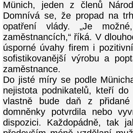
Münich
, jeden z členů Náro
Domnívá se, že propad na trhu
opatření vlády. „Je možné
zaměstnancích,“ říká. V dlouh
úsporné úvahy firem i pozitivn
sofistikovanější výrobu a popt
zaměstnance.
Do jisté míry se podle Münich
nejistota podnikatelů, kteří do
vlastně bude daň z přidané
domněnky potvrdila nebo vyv
dispozici. Každopádně, tak j