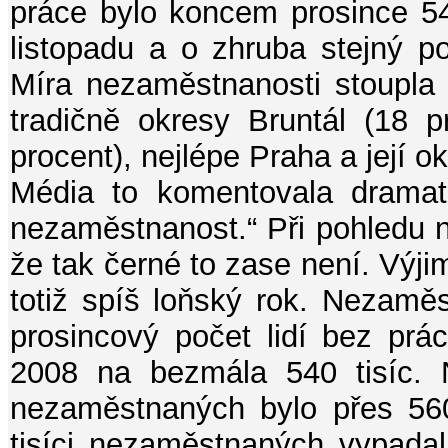
práce bylo koncem prosince 545 
listopadu a o zhruba stejný po
Míra nezaměstnanosti stoupla 
tradičně okresy Bruntál (18 
procent), nejlépe Praha a její ok
Média to komentovala dramati
nezaměstnanost.“ Při pohledu na
že tak černé to zase není. Výj
totiž spíš loňský rok. Nezamě
prosincový počet lidí bez prác
2008 na bezmála 540 tisíc. 
nezaměstnaných bylo přes 560
tisíci nezaměstnaných vypadal 