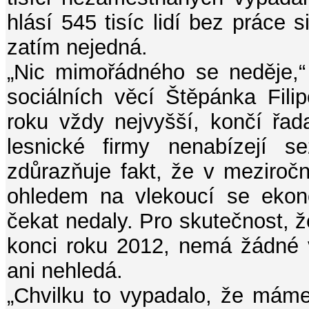
hlásí 545 tisíc lidí bez práce 
zatím nejedná.
„Nic mimořádného se neděje,“ 
sociálních věcí Štěpánka Fil
roku vždy nejvyšší, končí řad
lesnické firmy nenabízejí s
zdůrazňuje fakt, že v meziročn
ohledem na vlekoucí se ekon
čekat nedaly. Pro skutečnost, ž
konci roku 2012, nemá žádné v
ani nehledá.
„Chvilku to vypadalo, že máme