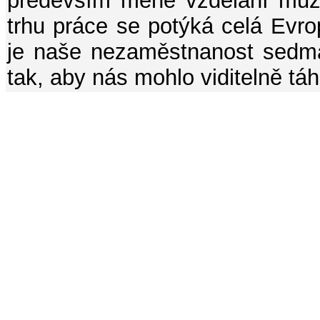
především méně vzdělaní muži.
trhu práce se potýká celá Evr
je naše nezaměstnanost sedmá
tak, aby nás mohlo viditelně tá